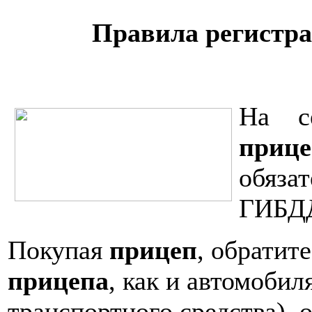
Правила регистра
На с
приц
обяза
ГИБД
Покупая
прицеп
, обратит
прицепа
, как и автомоби
транспортного средства), 